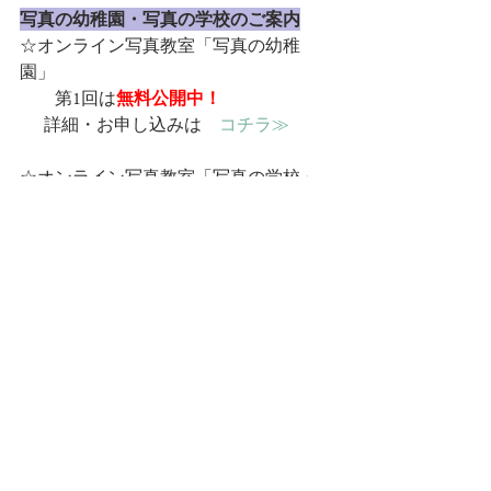
写真の幼稚園・写真の学校のご案内
☆オンライン写真教室「写真の幼稚
園」
　　第1回は
無料公開中！
  　詳細・お申し込みは　
コチラ≫
☆オンライン写真教室「写真の学校」
　　第1回は
無料公開中！
  　詳細・お申し込みは　
コチラ≫
写真家本人のブログはコチラ≫　
写真
家 綾順博のブログ
～＊～＊～＊～＊～＊～
　Art Photo AYAのFacebookページはコチ
ラ≫　
Art Photo AYA