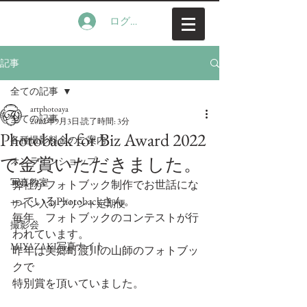
ログイン
記事
全ての記事
artphotoaya
全ての記事
2022年9月3日
読了時間: 3分
Photoback for Biz Award 2022
各種撮影料金のご案内
で金賞いただきました。
オンラインショップ
写真教室
弊社がフォトブック制作でお世話にな
っているPhotobackさん。
サイン入りプリント定期便
毎年、フォトブックのコンテストが行
撮影会
われています。
MIYAZAKI写真ナイト
昨年は美郷町渡川の山師のフォトブッ
クで
特別賞を頂いていました。