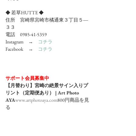
◆ 若草HUTTE ◆
住所　宮崎県宮崎市橘通東３丁目５―
３３
電話　0985-41-5359
Instagram　→　
コチラ
Facebook　→　
コチラ
サポート会員募集中
【月替わり】宮崎の絶景サイン入りプ
リント（定期便あり） | Art Photo 
AYA
www.artphotoaya.com
800円
商品を見
る