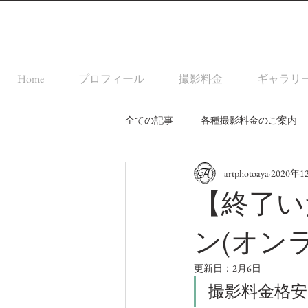
Home
プロフィール
撮影料金
ギャラリ
全ての記事
各種撮影料金のご案内
artphotoaya
2020年
MIYAZAKI写真ナイト
【終了い
ン(オン
更新日：
2月6日
撮影料金格