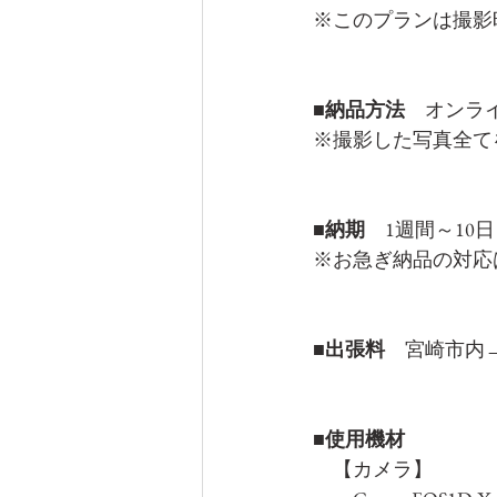
※このプランは撮影
■納品方法
　オンラ
※撮影した写真全て
■納期　
1週間～10日
※お急ぎ納品の対応
■出張料
　宮崎市内
■使用機材　
　【カメラ】