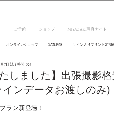
ー
ご予約
ショップ
MIYAZAKI写真ナイト
オンラインショップ
写真教室
サイン入りプリント定期
12月7日
読了時間: 3分
たしました】出張撮影格
ラインデータお渡しのみ)
安プラン新登場！