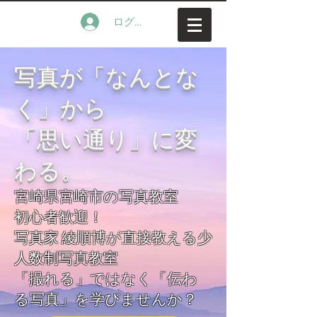
ログイン
写真が「なんとな
く」から
「思い通り」に変
わる。
宮崎県宮崎市の写真教室
初心者歓迎！
写真家 綾順博が直接教える少
人数制写真教室
「撮れる」ではなく「伝わ
る写真」を学びませんか？