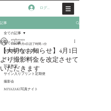
ログイン
記事
全ての記事
artphotoaya
全ての記事
2025年2月8日
読了時間: 1分
【大切なお知らせ】4月1日
各種撮影料金のご案内
より撮影料金を改定させて
オンラインショップ
写真教室
いただきます
サイン入りプリント定期便
撮影会
MIYAZAKI写真ナイト