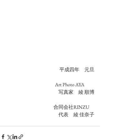
平成四年　元旦
Art Photo AYA　　
写真家　綾 順博
合同会社RINZU　
代表　綾 佳奈子