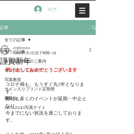
ログイン
記事
全ての記事
artphotoaya
全ての記事
2022年1月1日
読了時間: 1分
謹賀新年
各種撮影料金のご案内
明けましておめでとうございます
オンラインショップ
写真教室
コロナ禍も、もうすぐ丸2年となりま
サイン入りプリント定期便
す。
撮影会
弊社も多くのイベントが延期・中止と
なり
MIYAZAKI写真ナイト
今までにない状況を過ごしておりま
す。