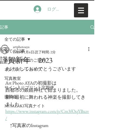
ログイン
記事
全ての記事
artphotoaya
全ての記事
2023年1月6日
読了時間: 2分
謹賀新年 2023
各種撮影料金のご案内
あけましておめでとうございます
オンラインショップ
写真教室
Art Photo AYAの初撮影は
サイン入りプリント定期便
西都市の銀鏡神社で始まりました。
撮影会
新年最初に舞われる神楽を撮影してき
ました。
MIYAZAKI写真ナイト
https://www.instagram.com/p/Cm3fOqYBxzv
/
　↑写真家のInstagram