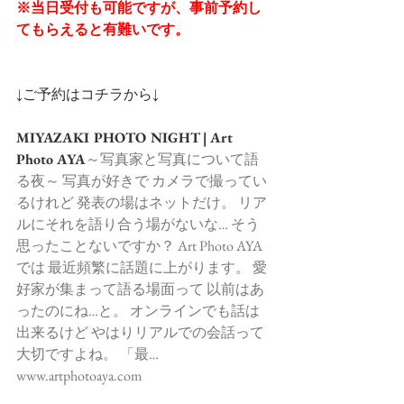
※当日受付も可能ですが、事前予約し
てもらえると有難いです。
↓ご予約はコチラから↓
MIYAZAKI PHOTO NIGHT | Art 
Photo AYA
～写真家と写真について語
る夜～ 写真が好きで カメラで撮ってい
るけれど 発表の場はネットだけ。 リア
ルにそれを語り合う場がないな… そう
思ったことないですか？ Art Photo AYA
では 最近頻繁に話題に上がります。 愛
好家が集まって語る場面って 以前はあ
ったのにね…と。 オンラインでも話は
出来るけど やはりリアルでの会話って
大切ですよね。 「最…
www.artphotoaya.com