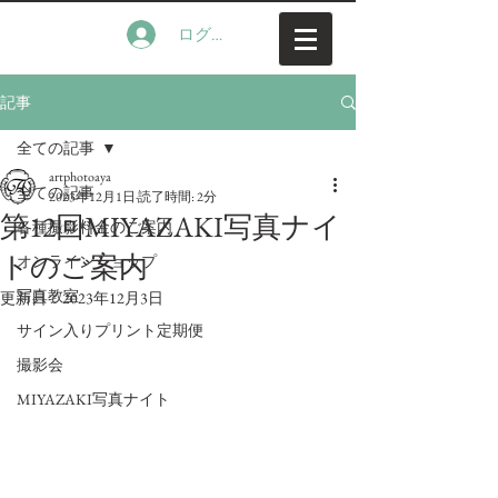
ログイン
記事
全ての記事
artphotoaya
全ての記事
2023年12月1日
読了時間: 2分
第12回MIYAZAKI写真ナイ
各種撮影料金のご案内
トのご案内
オンラインショップ
写真教室
更新日：
2023年12月3日
サイン入りプリント定期便
撮影会
MIYAZAKI写真ナイト