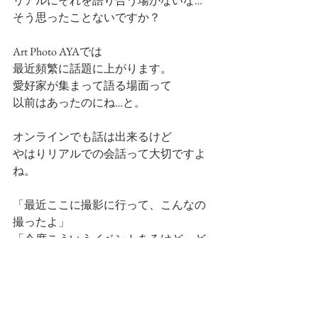
リアルにそれを語り合う場がないな…
そう思ったことないですか？
Art Photo AYAでは
最近頻繁に話題に上がります。
愛好家が集まって語る場面って
以前はあったのにね…と。
オンラインでも話は出来るけど
やはりリアルでの会話って大切ですよ
ね。
「最近ここに撮影に行って、こんなの
撮ったよ」
「今度こういうイベントあるけど、ど
こから撮るといい？」
「あそこは撮影の穴場だよ」
「このカメラのこの機能が面白い」
「プリントアウトすると色合いがさ…紙